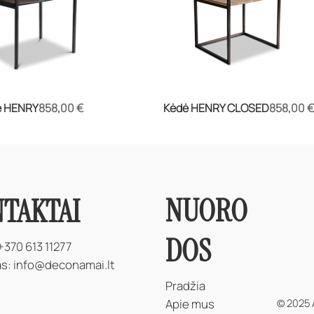
Kaina
Kaina
ė HENRY
858,00 €
Kėdė HENRY CLOSED
858,00 €
NUORO
TAKTAI
DOS
+370 613 11277
as:
info@deconamai.lt
Pradžia
© 2025 
Apie mus