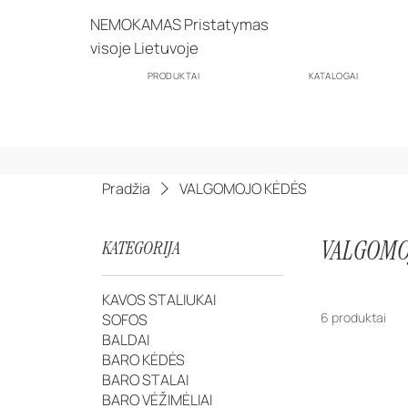
NEMOKAMAS Pristatymas
visoje Lietuvoje
PRODUKTAI
KATALOGAI
Pradžia
VALGOMOJO KĖDĖS
VALGOMO
KATEGORIJA
KAVOS STALIUKAI
6 produktai
SOFOS
BALDAI
BARO KĖDĖS
BARO STALAI
BARO VĖŽIMĖLIAI