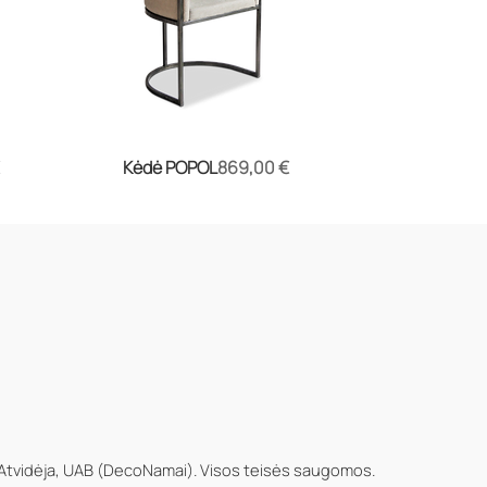
Kaina
Kėdė POPOL
869,00 €
Atvidėja, UAB (DecoNamai). Visos teisės saugomos.