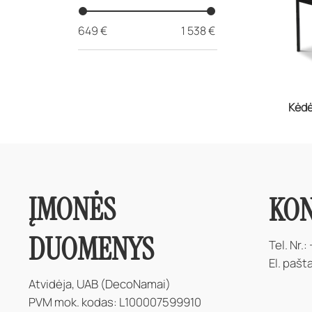
649 €
1 538 €
Kėd
ĮMONĖS
KON
DUOMENYS
Tel. Nr.:
El. pašt
Atvidėja, UAB (DecoNamai)
PVM mok. kodas: L100007599910