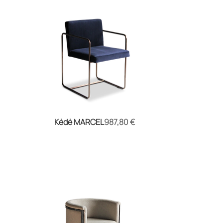
Kaina
Kėdė MARCEL
987,80 €