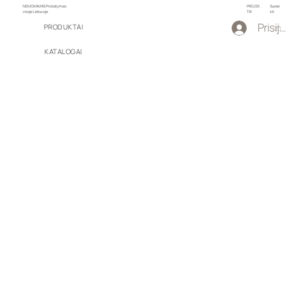
NEMOKAMAS Pristatymas
PROJEK
Susiei
visoje Lietuvoje
TAI
kti
Prisijungti
PRODUKTAI
KATALOGAI