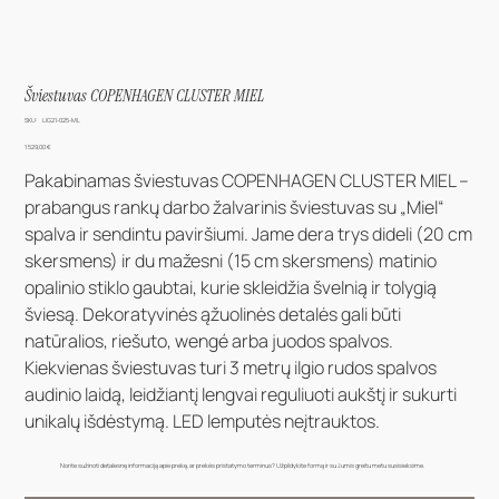
Šviestuvas COPENHAGEN CLUSTER MIEL
SKU
SKU:
LIG21-025-ML
LIG21-
025-
Kaina
1 529,00 €
ML
Pakabinamas šviestuvas COPENHAGEN CLUSTER MIEL –
prabangus rankų darbo žalvarinis šviestuvas su „Miel“
spalva ir sendintu paviršiumi. Jame dera trys dideli (20 cm
skersmens) ir du mažesni (15 cm skersmens) matinio
opalinio stiklo gaubtai, kurie skleidžia švelnią ir tolygią
šviesą. Dekoratyvinės ąžuolinės detalės gali būti
natūralios, riešuto, wengé arba juodos spalvos.
Kiekvienas šviestuvas turi 3 metrų ilgio rudos spalvos
audinio laidą, leidžiantį lengvai reguliuoti aukštį ir sukurti
unikalų išdėstymą. LED lemputės neįtrauktos.
Norite sužinoti detalesnę informaciją apie prekę, ar prekės pristatymo terminus? Užpildykite formą ir su Jumis greitu metu susisieksime.