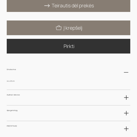
Teirautis dėl prekės
Į krepšelį
Pirkti
Išmatavimai
44 x 20 cm
Audiniai ir dekoras
Apie gamintoją
PRISTATYMAS