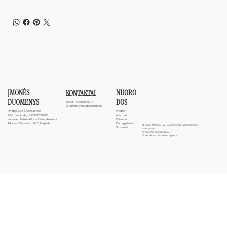
ĮMONĖS
NUORO
KONTAKTAI
DUOMENYS
DOS
Tel. Nr.:
+370 613 11277
El. paštas:
info@deconamai.lt
Atvidėja, UAB (DecoNamai)
Pradžia
PVM mok. kodas: L100007599910
Apie mus
Vadovas: Anželika Pocevičienė, direktorė
Katalogai
Adresas: Dubysos g. 60-5, Klaipėda
Darbų galerija
© 2025 Atvidėja, UAB (DecoNamai). Visos teisės
Susisiekti
saugomos.
Privatumo politika (BDAR)
Sprendimas:
24Unite - agency