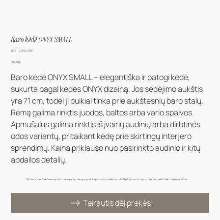
Baro kėdė ONYX SMALL
SKU
SKU:
CHR24-036
CHR24-
036
Kaina
657,80 €
Baro kėdė ONYX SMALL – elegantiška ir patogi kėdė,
sukurta pagal kėdės ONYX dizainą. Jos sėdėjimo aukštis
yra 71 cm, todėl ji puikiai tinka prie aukštesnių baro stalų.
Rėmą galima rinktis juodos, baltos arba vario spalvos.
Apmušalus galima rinktis iš įvairių audinių arba dirbtinės
odos variantų, pritaikant kėdę prie skirtingų interjero
sprendimų. Kaina priklauso nuo pasirinkto audinio ir kitų
apdailos detalių.
Norite sužinoti detalesnę informaciją apie prekę, ar prekės pristatymo terminus? Užpildykite formą ir su Jumis greitu metu susisieksime.
Teirautis dėl prekės