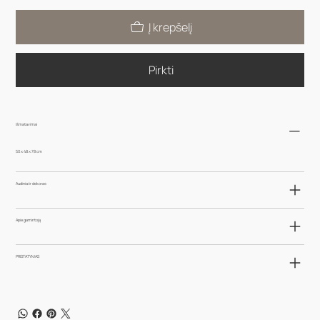
Į krepšelį
Pirkti
Išmatavimai
50 x 48 x 78 cm
Audiniai ir dekoras
Apie gamintoją
PRISTATYMAS