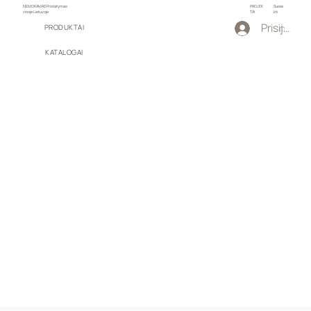
NEMOKAMAS Pristatymas
PROJEK
Susiei
visoje Lietuvoje
TAI
kti
Prisijungti
PRODUKTAI
KATALOGAI