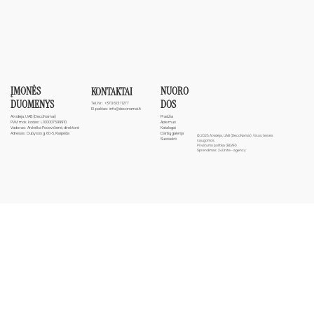
ĮMONĖS
NUORO
KONTAKTAI
DUOMENYS
DOS
Tel. Nr.:
+370 613 11277
El. paštas:
info@deconamai.lt
Atvidėja, UAB (DecoNamai)
Pradžia
PVM mok. kodas: L100007599910
Apie mus
Vadovas: Anželika Pocevičienė, direktorė
Katalogai
Adresas: Dubysos g. 60-5, Klaipėda
Darbų galerija
© 2025 Atvidėja, UAB (DecoNamai). Visos teisės
Susisiekti
saugomos.
Privatumo politika (BDAR)
Sprendimas:
24Unite - agency