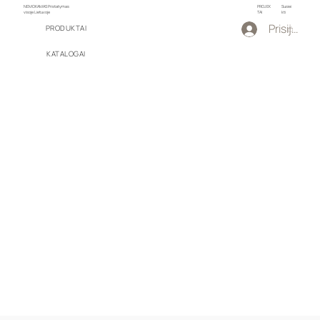
NEMOKAMAS Pristatymas
PROJEK
Susiei
visoje Lietuvoje
TAI
kti
Prisijungti
PRODUKTAI
KATALOGAI