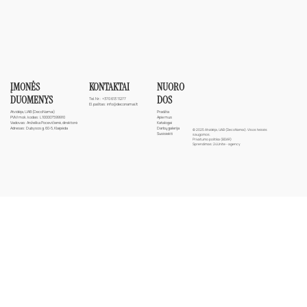
ĮMONĖS
NUORO
KONTAKTAI
DUOMENYS
DOS
Tel. Nr.:
+370 613 11277
El. paštas:
info@deconamai.lt
Atvidėja, UAB (DecoNamai)
Pradžia
PVM mok. kodas: L100007599910
Apie mus
Vadovas: Anželika Pocevičienė, direktorė
Katalogai
Adresas: Dubysos g. 60-5, Klaipėda
Darbų galerija
© 2025 Atvidėja, UAB (DecoNamai). Visos teisės
Susisiekti
saugomos.
Privatumo politika (BDAR)
Sprendimas:
24Unite - agency