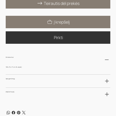
Teirautis dėl prekės
Į krepšelį
Pirkti
Išmatavimai
199 x 15 x 17 cm (XL dydis)
Apie gamintoją
PRISTATYMAS