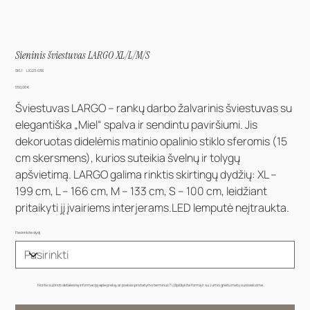
Sieninis šviestuvas LARGO XL/L/M/S
SKU
SKU:
LIG23-036
LIG23-
036
Kaina
550,00 €
Šviestuvas LARGO – rankų darbo žalvarinis šviestuvas su
elegantiška „Miel“ spalva ir sendintu paviršiumi. Jis
dekoruotas didelėmis matinio opalinio stiklo sferomis (15
cm skersmens), kurios suteikia švelnų ir tolygų
apšvietimą. LARGO galima rinktis skirtingų dydžių: XL –
199 cm, L – 166 cm, M – 133 cm, S – 100 cm, leidžiant
pritaikyti jį įvairiems interjerams.LED lemputė neįtraukta.
Pasirinkite dydį
Norite sužinoti detalesnę informaciją apie prekę, ar prekės pristatymo terminus? Užpildykite formą ir su Jumis greitu metu susisieksime.