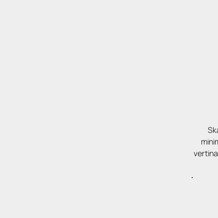
Ska
minim
vertina