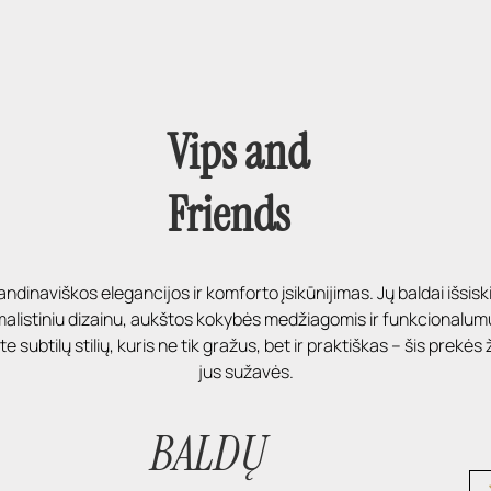
Vips and
Friends
ndinaviškos elegancijos ir komforto įsikūnijimas. Jų baldai išsiski
alistiniu dizainu, aukštos kokybės medžiagomis ir funkcionalumu.
te subtilų stilių, kuris ne tik gražus, bet ir praktiškas – šis prekės 
jus sužavės.
BALDŲ