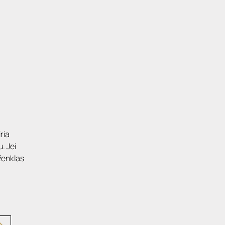
ria 
 Jei 
ženklas 