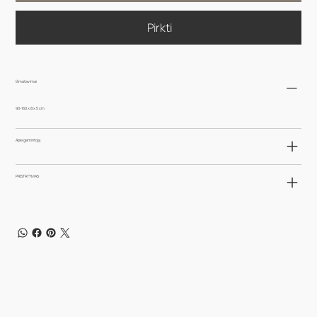
Pirkti
Išmatavimai
90-160 x 8 x 5 cm
Apie gamintoją
PRISTATYMAS