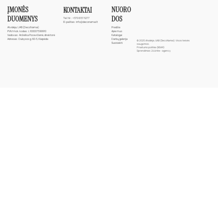
ĮMONĖS
NUORO
KONTAKTAI
DUOMENYS
DOS
Tel. Nr.:
+370 613 11277
El. paštas:
info@deconamai.lt
Atvidėja, UAB (DecoNamai)
Pradžia
PVM mok. kodas: L100007599910
Apie mus
Vadovas: Anželika Pocevičienė, direktorė
Katalogai
Adresas: Dubysos g. 60-5, Klaipėda
Darbų galerija
© 2025 Atvidėja, UAB (DecoNamai). Visos teisės
Susisiekti
saugomos.
Privatumo politika (BDAR)
Sprendimas:
24Unite - agency