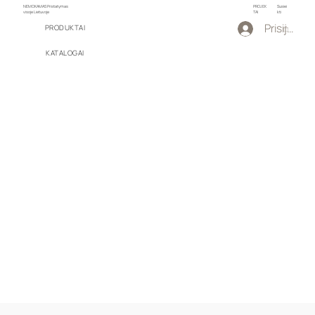
NEMOKAMAS Pristatymas
PROJEK
Susiei
visoje Lietuvoje
TAI
kti
Prisijungti
PRODUKTAI
KATALOGAI