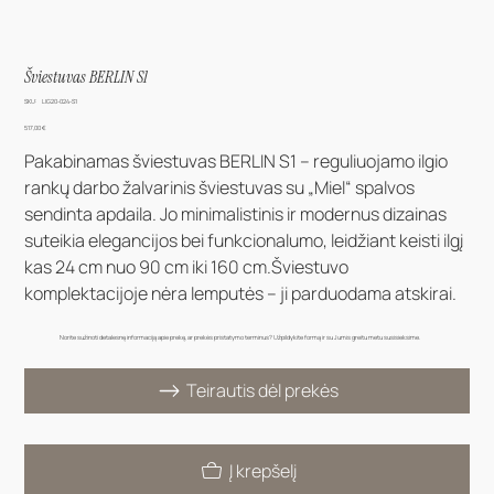
Šviestuvas BERLIN S1
SKU
SKU:
LIG20-024-S1
LIG20-
024-
Kaina
517,00 €
S1
Pakabinamas šviestuvas BERLIN S1 – reguliuojamo ilgio
rankų darbo žalvarinis šviestuvas su „Miel“ spalvos
sendinta apdaila. Jo minimalistinis ir modernus dizainas
suteikia elegancijos bei funkcionalumo, leidžiant keisti ilgį
kas 24 cm nuo 90 cm iki 160 cm.Šviestuvo
komplektacijoje nėra lemputės – ji parduodama atskirai.
Norite sužinoti detalesnę informaciją apie prekę, ar prekės pristatymo terminus? Užpildykite formą ir su Jumis greitu metu susisieksime.
Teirautis dėl prekės
Į krepšelį