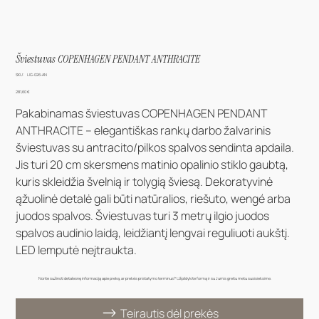
Šviestuvas COPENHAGEN PENDANT ANTHRACITE
SKU
SKU:
LIG-026-AN
LIG-
026-
Kaina
281,60 €
AN
Pakabinamas šviestuvas COPENHAGEN PENDANT
ANTHRACITE – elegantiškas rankų darbo žalvarinis
šviestuvas su antracito/pilkos spalvos sendinta apdaila.
Jis turi 20 cm skersmens matinio opalinio stiklo gaubtą,
kuris skleidžia švelnią ir tolygią šviesą. Dekoratyvinė
ąžuolinė detalė gali būti natūralios, riešuto, wengé arba
juodos spalvos. Šviestuvas turi 3 metrų ilgio juodos
spalvos audinio laidą, leidžiantį lengvai reguliuoti aukštį.
LED lemputė neįtraukta.
Norite sužinoti detalesnę informaciją apie prekę, ar prekės pristatymo terminus? Užpildykite formą ir su Jumis greitu metu susisieksime.
Teirautis dėl prekės