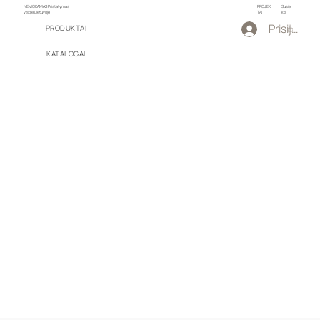
NEMOKAMAS Pristatymas
PROJEK
Susiei
visoje Lietuvoje
TAI
kti
Prisijungti
PRODUKTAI
KATALOGAI