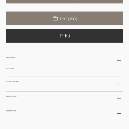
Į krepšelį
Pirkti
Išmatavimai
44 x 20 cm
Audiniai ir dekoras
Apie gamintoją
PRISTATYMAS