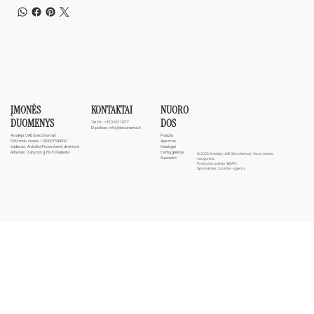
ĮMONĖS
NUORO
KONTAKTAI
DUOMENYS
DOS
Tel. Nr.:
+370 613 11277
El. paštas:
info@deconamai.lt
Atvidėja, UAB (DecoNamai)
Pradžia
PVM mok. kodas: L100007599910
Apie mus
Vadovas: Anželika Pocevičienė, direktorė
Katalogai
Adresas: Dubysos g. 60-5, Klaipėda
Darbų galerija
© 2025 Atvidėja, UAB (DecoNamai). Visos teisės
Susisiekti
saugomos.
Privatumo politika (BDAR)
Sprendimas:
24Unite - agency