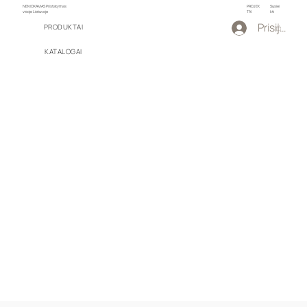
NEMOKAMAS Pristatymas
PROJEK
Susiei
visoje Lietuvoje
TAI
kti
Prisijungti
PRODUKTAI
KATALOGAI