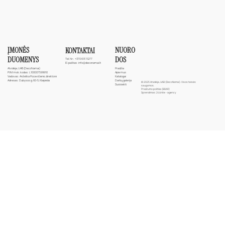
ĮMONĖS
NUORO
KONTAKTAI
DUOMENYS
DOS
Tel. Nr.:
+370 613 11277
El. paštas:
info@deconamai.lt
Atvidėja, UAB (DecoNamai)
Pradžia
PVM mok. kodas: L100007599910
Apie mus
Vadovas: Anželika Pocevičienė, direktorė
Katalogai
Adresas: Dubysos g. 60-5, Klaipėda
Darbų galerija
© 2025 Atvidėja, UAB (DecoNamai). Visos teisės
Susisiekti
saugomos.
Privatumo politika (BDAR)
Sprendimas:
24Unite - agency