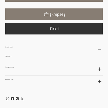
Į krepšelį
Pirkti
Išmatavimai
140 x 5 cm
Apie gamintoją
PRISTATYMAS