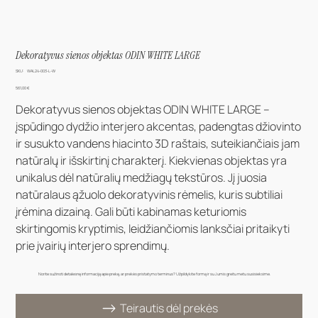
Dekoratyvus sienos objektas ODIN WHITE LARGE
SKU
SKU:
WAL24-003-L-W
WAL24-
003-
Kaina
561,00 €
L-
W
Dekoratyvus sienos objektas ODIN WHITE LARGE –
įspūdingo dydžio interjero akcentas, padengtas džiovinto
ir susukto vandens hiacinto 3D raštais, suteikiančiais jam
natūralų ir išskirtinį charakterį. Kiekvienas objektas yra
unikalus dėl natūralių medžiagų tekstūros. Jį juosia
natūralaus ąžuolo dekoratyvinis rėmelis, kuris subtiliai
įrėmina dizainą. Gali būti kabinamas keturiomis
skirtingomis kryptimis, leidžiančiomis lanksčiai pritaikyti
prie įvairių interjero sprendimų.
Norite sužinoti detalesnę informaciją apie prekę, ar prekės pristatymo terminus? Užpildykite formą ir su Jumis greitu metu susisieksime.
Teirautis dėl prekės