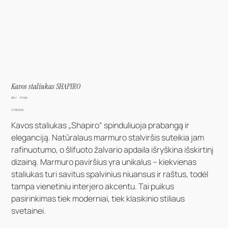
Kavos staliukas SHAPIRO
SKU
SKU:
117494
117494
Kaina
3 795,00 €
Kavos staliukas „Shapiro“ spinduliuoja prabangą ir
eleganciją. Natūralaus marmuro stalviršis suteikia jam
rafinuotumo, o šlifuoto žalvario apdaila išryškina išskirtinį
dizainą. Marmuro paviršius yra unikalus – kiekvienas
staliukas turi savitus spalvinius niuansus ir raštus, todėl
tampa vienetiniu interjero akcentu. Tai puikus
pasirinkimas tiek moderniai, tiek klasikinio stiliaus
svetainei.