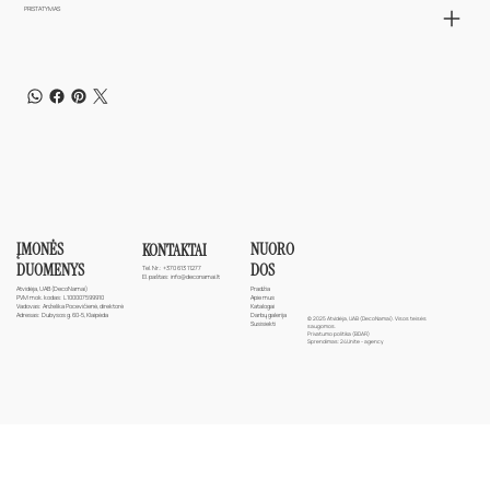
PRISTATYMAS
ĮMONĖS
NUORO
KONTAKTAI
DUOMENYS
DOS
Tel. Nr.:
+370 613 11277
El. paštas:
info@deconamai.lt
Atvidėja, UAB (DecoNamai)
Pradžia
PVM mok. kodas: L100007599910
Apie mus
Vadovas: Anželika Pocevičienė, direktorė
Katalogai
Adresas: Dubysos g. 60-5, Klaipėda
Darbų galerija
© 2025 Atvidėja, UAB (DecoNamai). Visos teisės
Susisiekti
saugomos.
Privatumo politika (BDAR)
Sprendimas:
24Unite - agency