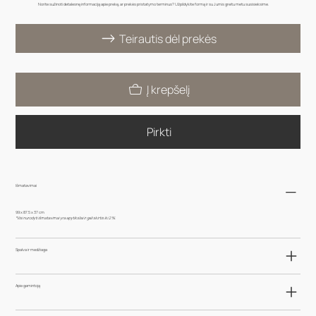
Norite sužinoti detalesnę informaciją apie prekę, ar prekės pristatymo terminus? Užpildykite formą ir su Jumis greitu metu susisieksime.
Teirautis dėl prekės
Į krepšelį
Pirkti
Išmatavimai
99 x 87.5 x 37 cm
*Visi nurodyti išmatavimai yra apytiksliai ir gali skirtis iki 2 %.
Spalva ir medžiaga
Apie gamintoją