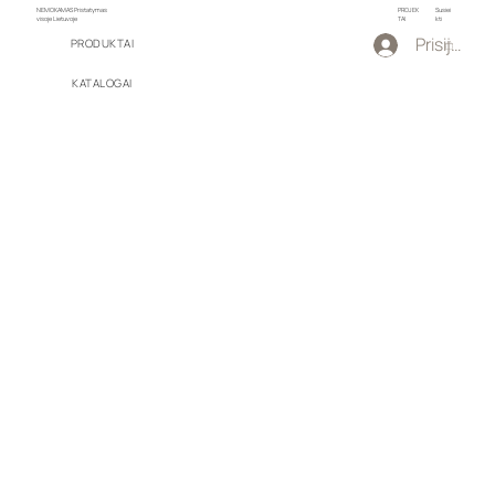
NEMOKAMAS Pristatymas
PROJEK
Susiei
visoje Lietuvoje
TAI
kti
Prisijungti
PRODUKTAI
KATALOGAI