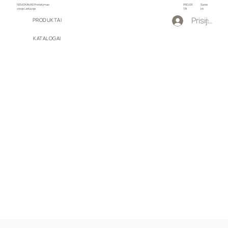
NEMOKAMAS Pristatymas
PROJEK
Susiei
visoje Lietuvoje
TAI
kti
Prisijungti
PRODUKTAI
KATALOGAI