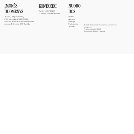
ĮMONĖS
NUORO
KONTAKTAI
DUOMENYS
DOS
Tel. Nr.:
+370 613 11277
El. paštas:
info@deconamai.lt
Atvidėja, UAB (DecoNamai)
Pradžia
PVM mok. kodas: L100007599910
Apie mus
Vadovas: Anželika Pocevičienė, direktorė
Katalogai
Adresas: Dubysos g. 60-5, Klaipėda
Darbų galerija
© 2025 Atvidėja, UAB (DecoNamai). Visos teisės
Susisiekti
saugomos.
Privatumo politika (BDAR)
Sprendimas:
24Unite - agency