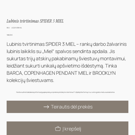
Lubinis tvirtinimas SPIDER 3 MIEL
SKU
SKU:
LIG23-038-ML
LIG23-
038-
Kaina
198,00 €
ML
Lubinis tvirtinimas SPIDER 3 MIEL – rankų darbo žalvarinis
lubinis laikiklis su „Miel“ spalvos sendinta apdaila. Jis
sukurtas trijų atskirų pakabinamų šviestuvų montavimui,
leidžiant sukurti unikalų apšvietimo išdėstymą. Tinka
BARCA, COPENHAGEN PENDANT MIEL ir BROOKLYN
kolekcijų šviestuvams.
Norite sužinoti detalesnę informaciją apie prekę, ar prekės pristatymo terminus? Užpildykite formą ir su Jumis greitu metu susisieksime.
Teirautis dėl prekės
Į krepšelį