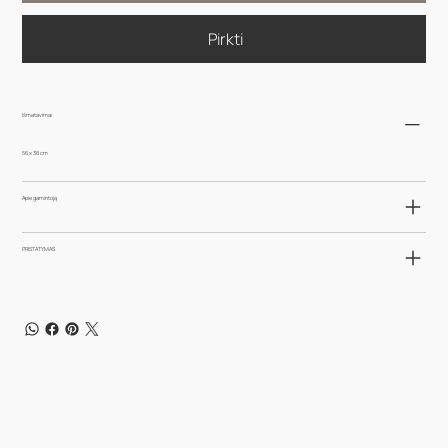
Pirkti
Išmatavimai
56 x 36 cm
Apie gamintoją
PRISTATYMAS