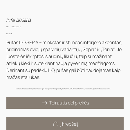
Pufas LIO SEPIA
SKU
SKU:
CHR22-024-S
CHR22-
024-
Kaina
539,00 €
S
Pufas LIO SEPIA – minkštas ir stilingas interjero akcentas,
prieinamas dviejų spalvinių variantų: „Sepia“ ir „Terra“. Jo
juostelės iškirptos iš audinių likučių, taip sumažinant
atliekų kiekį ir suteikiant naują gyvenimą medžiagoms.
Derinant su padėklu LIO, pufas gali būti naudojamas kaip
mažas staliukas.
Norite sužinoti detalesnę informaciją apie prekę, ar prekės pristatymo terminus? Užpildykite formą ir su Jumis greitu metu susisieksime.
Teirautis dėl prekės
Į krepšelį