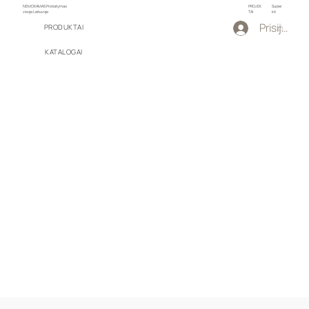
NEMOKAMAS Pristatymas
PROJEK
Susiei
visoje Lietuvoje
TAI
kti
Prisijungti
PRODUKTAI
KATALOGAI