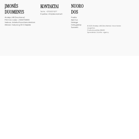
ĮMONĖS
NUORO
KONTAKTAI
DUOMENYS
DOS
Tel. Nr.:
+370 613 11277
El. paštas:
info@deconamai.lt
Atvidėja, UAB (DecoNamai)
Pradžia
PVM mok. kodas: L100007599910
Apie mus
Vadovas: Anželika Pocevičienė, direktorė
Katalogai
Adresas: Dubysos g. 60-5, Klaipėda
Darbų galerija
© 2025 Atvidėja, UAB (DecoNamai). Visos teisės
Susisiekti
saugomos.
Privatumo politika (BDAR)
Sprendimas:
24Unite - agency