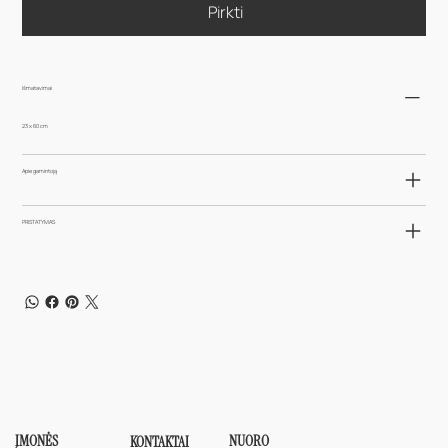
Pirkti
Išmatavimai
23 x 60 cm
Apie gamintoją
PRISTATYMAS
ĮMONĖS
NUORO
KONTAKTAI