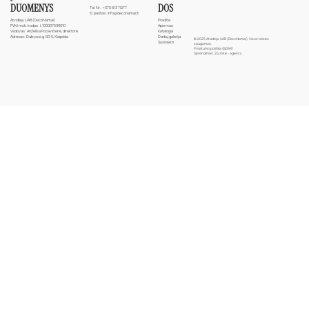
DUOMENYS
DOS
Tel. Nr.:
+370 613 11277
El. paštas:
info@deconamai.lt
Atvidėja, UAB (DecoNamai)
Pradžia
PVM mok. kodas: L100007599910
Apie mus
Vadovas: Anželika Pocevičienė, direktorė
Katalogai
Adresas: Dubysos g. 60-5, Klaipėda
Darbų galerija
© 2025 Atvidėja, UAB (DecoNamai). Visos teisės
Susisiekti
saugomos.
Privatumo politika (BDAR)
Sprendimas:
24Unite - agency