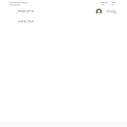
NEMOKAMAS Pristatymas
PROJEK
Susiei
visoje Lietuvoje
TAI
kti
Prisijungti
PRODUKTAI
KATALOGAI