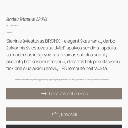
Sieninis šviestuvas BRONX
SKU
SKU:
APP19-013
APP19-
013
Kaina
371,80 €
Sieninis šviestuvas BRONX – elegantiškas rankų darbo
žalvarinis šviestuvas su „Miel“ spalvos sendinta apdaila.
Jo modernus ir išgrynintas dizainas suteikia subtilų
akcentą bet kokiam interjerui, derantis tiek prie klasikinių,
tiek prie šiuolaikinių erdvių.LED lemputė neįtraukta.
Norite sužinoti detalesnę informaciją apie prekę, ar prekės pristatymo terminus? Užpildykite formą ir su Jumis greitu metu susisieksime.
Teirautis dėl prekės
Į krepšelį