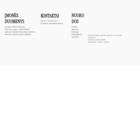
ĮMONĖS
NUORO
KONTAKTAI
DUOMENYS
DOS
Tel. Nr.:
+370 613 11277
El. paštas:
info@deconamai.lt
Atvidėja, UAB (DecoNamai)
Pradžia
PVM mok. kodas: L100007599910
Apie mus
Vadovas: Anželika Pocevičienė, direktorė
Katalogai
Adresas: Dubysos g. 60-5, Klaipėda
Darbų galerija
© 2025 Atvidėja, UAB (DecoNamai). Visos teisės
Susisiekti
saugomos.
Privatumo politika (BDAR)
Sprendimas:
24Unite - agency