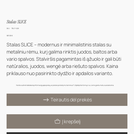
Stalas SLICE
SKU
SKU:
TBL17-026
TBL17-
026
Kaina
987,80 €
Stalas SLICE – modernus ir minimalistinis stalas su
metaliniu rėmu, kurį galima rinktis juodos, baltos arba
vario spalvos. Stalviršis pagamintas iš ąžuolo ir gali būti
natūralios, juodos, wengé arba riešuto spalvos. Kaina
priklauso nuo pasirinkto dydžio ir apdailos varianto.
Norite sužinoti detalesnę informaciją apie prekę, ar prekės pristatymo terminus? Užpildykite formą ir su Jumis greitu metu susisieksime.
Teirautis dėl prekės
Į krepšelį