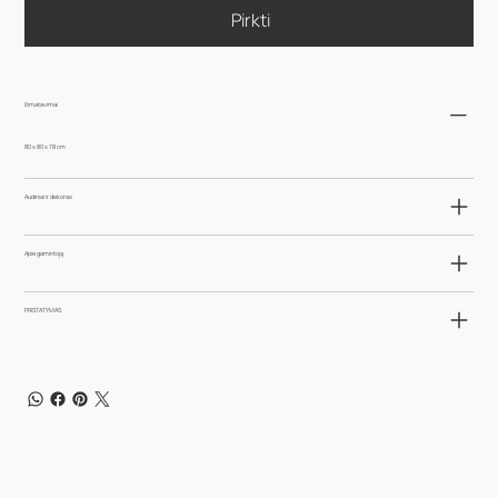
Pirkti
Išmatavimai
80 x 80 x 78 cm
Audiniai ir dekoras
Apie gamintoją
PRISTATYMAS