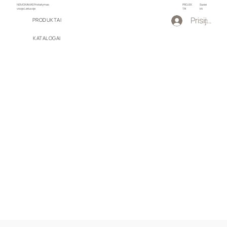
NEMOKAMAS Pristatymas
PROJEK
Susiei
visoje Lietuvoje
TAI
kti
Prisijungti
PRODUKTAI
KATALOGAI