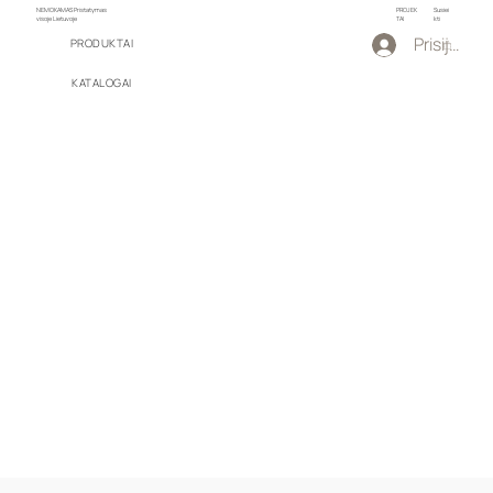
NEMOKAMAS Pristatymas
PROJEK
Susiei
visoje Lietuvoje
TAI
kti
Prisijungti
PRODUKTAI
KATALOGAI