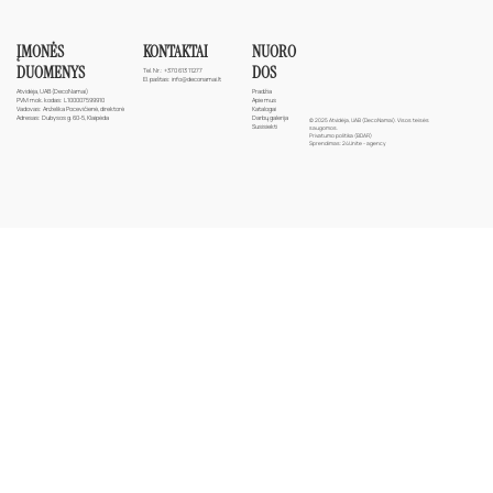
ĮMONĖS
NUORO
KONTAKTAI
DUOMENYS
DOS
Tel. Nr.:
+370 613 11277
El. paštas:
info@deconamai.lt
Atvidėja, UAB (DecoNamai)
Pradžia
PVM mok. kodas: L100007599910
Apie mus
Vadovas: Anželika Pocevičienė, direktorė
Katalogai
Adresas: Dubysos g. 60-5, Klaipėda
Darbų galerija
© 2025 Atvidėja, UAB (DecoNamai). Visos teisės
Susisiekti
saugomos.
Privatumo politika (BDAR)
Sprendimas:
24Unite - agency