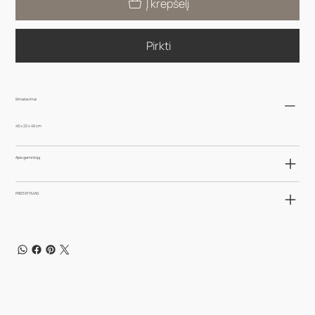
Į krepšelį
Pirkti
Išmatavimai
46 x 22 x 46 cm
Apie gamintoją
PRISTATYMAS