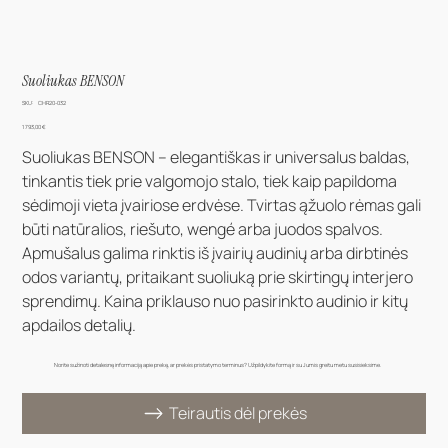
Suoliukas BENSON
SKU
SKU:
CHR20-032
CHR20-
032
Kaina
1 793,00 €
Suoliukas BENSON – elegantiškas ir universalus baldas,
tinkantis tiek prie valgomojo stalo, tiek kaip papildoma
sėdimoji vieta įvairiose erdvėse. Tvirtas ąžuolo rėmas gali
būti natūralios, riešuto, wengé arba juodos spalvos.
Apmušalus galima rinktis iš įvairių audinių arba dirbtinės
odos variantų, pritaikant suoliuką prie skirtingų interjero
sprendimų. Kaina priklauso nuo pasirinkto audinio ir kitų
apdailos detalių.
Norite sužinoti detalesnę informaciją apie prekę, ar prekės pristatymo terminus? Užpildykite formą ir su Jumis greitu metu susisieksime.
Teirautis dėl prekės