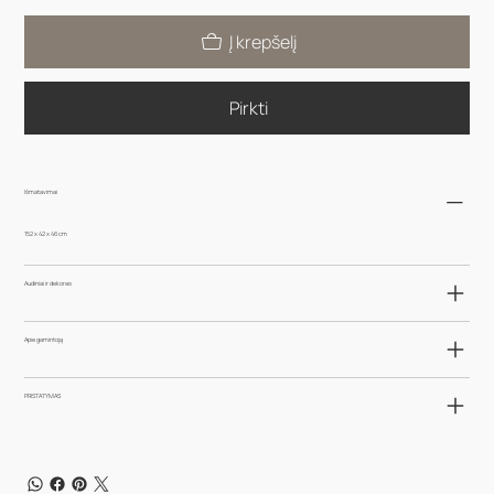
Į krepšelį
Pirkti
Išmatavimai
152 x 42 x 46 cm
Audiniai ir dekoras
Apie gamintoją
PRISTATYMAS