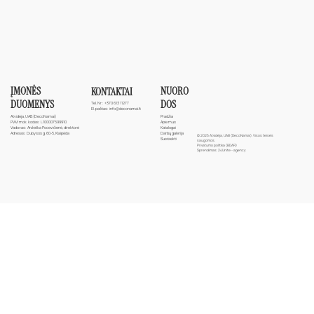
ĮMONĖS
NUORO
KONTAKTAI
DUOMENYS
DOS
Tel. Nr.:
+370 613 11277
El. paštas:
info@deconamai.lt
Atvidėja, UAB (DecoNamai)
Pradžia
PVM mok. kodas: L100007599910
Apie mus
Vadovas: Anželika Pocevičienė, direktorė
Katalogai
Adresas: Dubysos g. 60-5, Klaipėda
Darbų galerija
© 2025 Atvidėja, UAB (DecoNamai). Visos teisės
Susisiekti
saugomos.
Privatumo politika (BDAR)
Sprendimas:
24Unite - agency