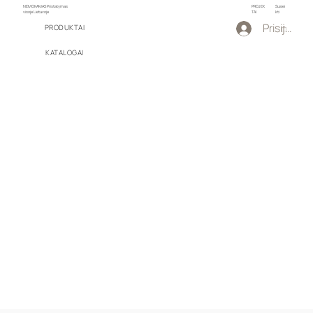
NEMOKAMAS Pristatymas
PROJEK
Susiei
visoje Lietuvoje
TAI
kti
Prisijungti
PRODUKTAI
KATALOGAI