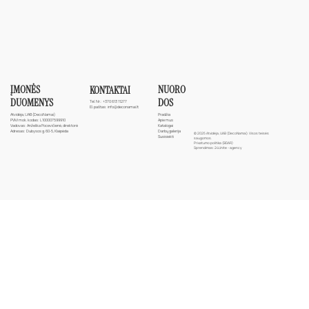
ĮMONĖS
NUORO
KONTAKTAI
DUOMENYS
DOS
Tel. Nr.:
+370 613 11277
El. paštas:
info@deconamai.lt
Atvidėja, UAB (DecoNamai)
Pradžia
PVM mok. kodas: L100007599910
Apie mus
Vadovas: Anželika Pocevičienė, direktorė
Katalogai
Adresas: Dubysos g. 60-5, Klaipėda
Darbų galerija
© 2025 Atvidėja, UAB (DecoNamai). Visos teisės
Susisiekti
saugomos.
Privatumo politika (BDAR)
Sprendimas:
24Unite - agency