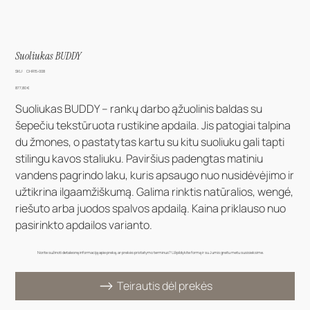
Suoliukas BUDDY
SKU
SKU:
CHR15-008
CHR15-
008
Kaina
877,80 €
Suoliukas BUDDY – rankų darbo ąžuolinis baldas su
šepečiu tekstūruota rustikine apdaila. Jis patogiai talpina
du žmones, o pastatytas kartu su kitu suoliuku gali tapti
stilingu kavos staliuku. Paviršius padengtas matiniu
vandens pagrindo laku, kuris apsaugo nuo nusidėvėjimo ir
užtikrina ilgaamžiškumą. Galima rinktis natūralios, wengé,
riešuto arba juodos spalvos apdailą. Kaina priklauso nuo
pasirinkto apdailos varianto.
Norite sužinoti detalesnę informaciją apie prekę, ar prekės pristatymo terminus? Užpildykite formą ir su Jumis greitu metu susisieksime.
Teirautis dėl prekės