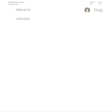
NEMOKAMAS Pristatymas
PROJEK
Susiei
visoje Lietuvoje
TAI
kti
Prisijungti
PRODUKTAI
KATALOGAI