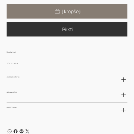
Į krepšelį
Pirkti
Išmatavimai
100 x 35 x 45 cm
Audiniai ir dekoras
Apie gamintoją
PRISTATYMAS