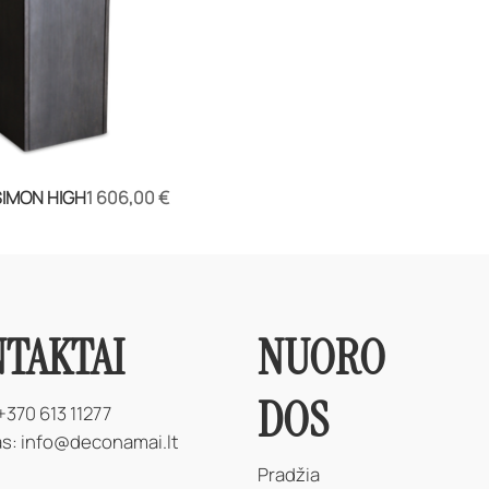
Kaina
 SIMON HIGH
1 606,00 €
NUORO
TAKTAI
DOS
+370 613 11277
as:
info@deconamai.lt
Pradžia