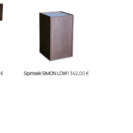
Kaina
 €
Spintelė SIMON LOW
1 342,00 €