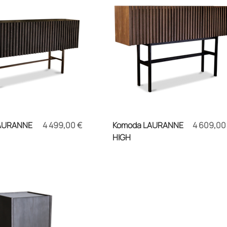
Kaina
Kaina
AURANNE
4 499,00 €
Komoda LAURANNE
4 609,00
HIGH