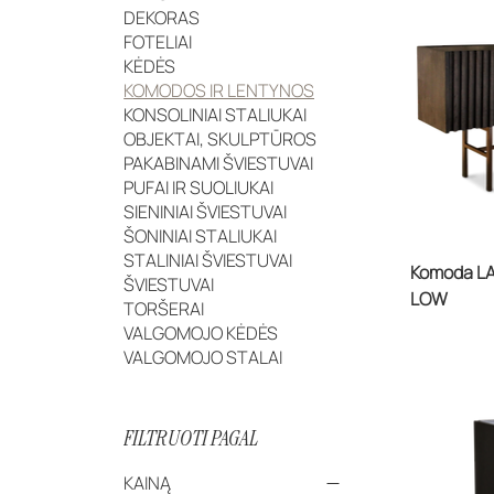
DEKORAS
FOTELIAI
KĖDĖS
KOMODOS IR LENTYNOS
KONSOLINIAI STALIUKAI
OBJEKTAI, SKULPTŪROS
PAKABINAMI ŠVIESTUVAI
PUFAI IR SUOLIUKAI
SIENINIAI ŠVIESTUVAI
ŠONINIAI STALIUKAI
STALINIAI ŠVIESTUVAI
Komoda L
ŠVIESTUVAI
LOW
TORŠERAI
VALGOMOJO KĖDĖS
VALGOMOJO STALAI
FILTRUOTI PAGAL
KAINĄ