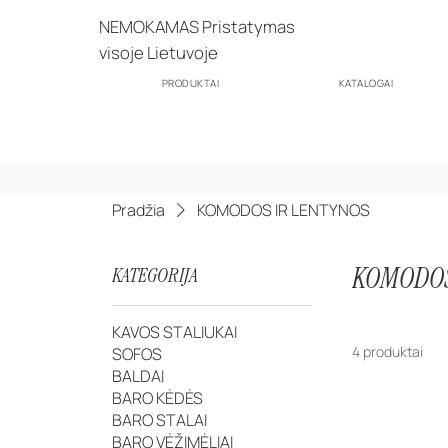
NEMOKAMAS Pristatymas
visoje Lietuvoje
PRODUKTAI
KATALOGAI
Pradžia
KOMODOS IR LENTYNOS
KOMODOS
KATEGORIJA
KAVOS STALIUKAI
4 produktai
SOFOS
BALDAI
BARO KĖDĖS
BARO STALAI
BARO VĖŽIMĖLIAI