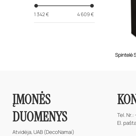
1 342 €
4 609 €
Spintelė
ĮMONĖS
KON
DUOMENYS
Tel. Nr.:
El. pašt
Atvidėja, UAB (DecoNamai)